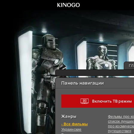
ГЛ
Панель навигации
Включить ТВ режим
Жанры
Фильмы про ко
список лучши
фильмы
про космическ
Украинcкие
путешествия