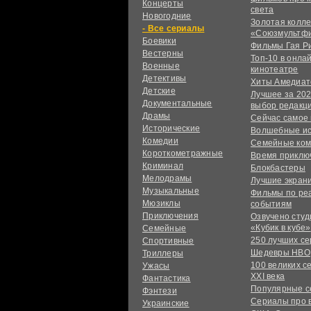
Концерты
света
Новогодние
Золотая колл
сериалы
«Союзмультф
Боевики
Фильмы Гая Р
Вестерны
Топ-10 в онла
Военные
кинотеатре
Детективы
Хиты Амедиат
Детские
Лучшее за 202
Документальные
выбор редакц
Драмы
Сейчас самое
Исторические
Волшебные и
Комедии
Семейные ко
Короткометражные
Время приклю
Криминал
Блокбастеры
Мелодрамы
Лучшие экран
Музыкальные
Фильмы по ре
Мюзиклы
событиям
Приключения
Озвучено сту
«Кубик в кубе»
Семейные
250 лучших с
Спортивные
Шедевры HBO
Триллеры
100 великих с
Ужасы
XXI века
Фантастика
Популярные 
Фэнтези
Сериалы про 
Украинcкие