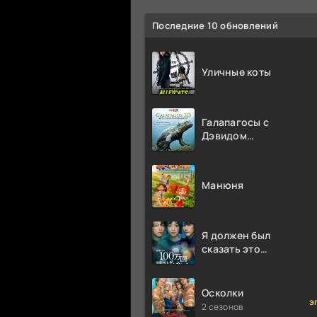
Последние 10 обновлений
Уличные коты
Галапагосы с
Дэвидом
Аттенборо
Манюня
Я должен был
сказать это
миллион раз
Осколки
э
2 сезонов