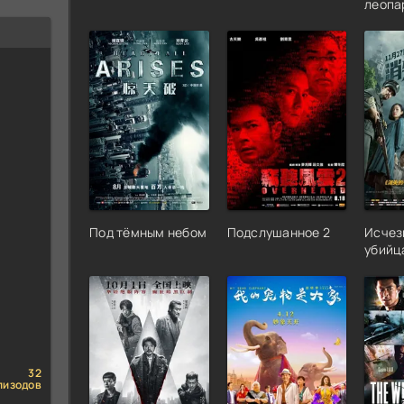
леопа
Под тёмным небом
Подслушанное 2
Исчез
убийц
32
пизодов