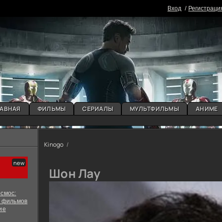
Вxoд
Регистраци
АВНАЯ
ФИЛЬМЫ
СЕРИАЛЫ
МУЛЬТФИЛЬМЫ
АНИМЕ
Kinogo
Шон Лау
смос:
х фильмов
ие