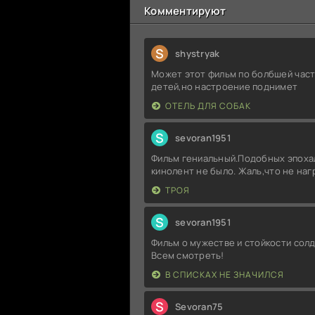
Комментируют
S
shystryak
Может этот фильм по болбшей част
детей,но настроение поднимет
ОТЕЛЬ ДЛЯ СОБАК
S
sevoran1951
Фильм гениальный.Подобных эпоха
кинолент не было. Жаль,что не на
ТРОЯ
S
sevoran1951
Фильм о мужестве и стойкости солд
Всем смотреть!
В СПИСКАХ НЕ ЗНАЧИЛСЯ
S
Sevoran75