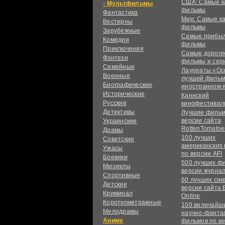
США: Самые к
Мультфильмы
фильмы
Фантастика
Мир: Самые к
Вестерны
фильмы
Зарубежные
Самые прибы
Комедии
фильмы
Приключения
Самые дороги
Фэнтези
фильмы и сер
Семейные
Лауреаты «Ос
Военные
лучший фильм
Биографические
иностранном 
Исторические
Каннский
Русские
кинофестивал
Детективы
Лучшие фильм
версии сайта
Украинские
RottenTomatoe
Драмы
100 лучших
Советские
американских
Ужасы
по версии AFI
Боевики
500 лучших ф
Мюзиклы
версии журнал
Спортивные
60 лучших сик
Детские
версии сайта 
Криминал
Online
Короткометражные
100 величайш
Мелодрамы
научно-фанта
Аниме
фильмов по в