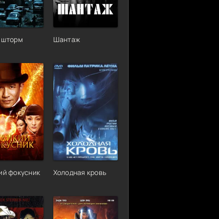
 шторм
Шантаж
ий фокусник
Холодная кровь