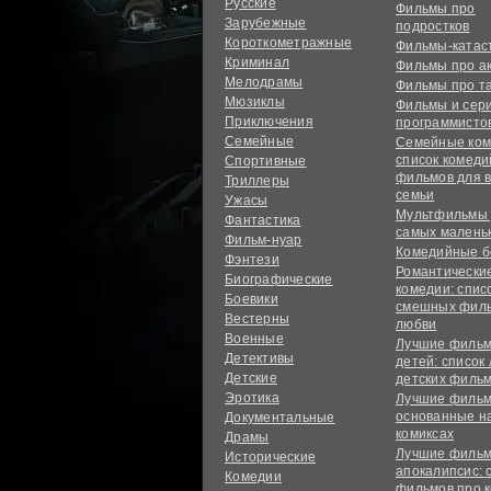
Русские
Фильмы про
Зарубежные
подростков
Короткометражные
Фильмы-ката
Криминал
Фильмы про а
Мелодрамы
Фильмы про т
Мюзиклы
Фильмы и сер
Приключения
программисто
Семейные
Семейные ком
список комед
Спортивные
фильмов для 
Триллеры
семьи
Ужасы
Мультфильмы
Фантастика
самых малень
Фильм-нуар
Комедийные б
Фэнтези
Романтически
Биографические
комедии: спис
Боевики
смешных филь
Вестерны
любви
Военные
Лучшие фильм
Детективы
детей: список
Детские
детских филь
Эротика
Лучшие фильм
основанные н
Документальные
комиксах
Драмы
Лучшие фильм
Исторические
апокалипсис: 
Комедии
фильмов про 