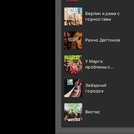
Берлин и дама с
горностаем
Ранчо Даттонов
У Марго
проблемы с
деньгами
Звёздный
городок
Вестис