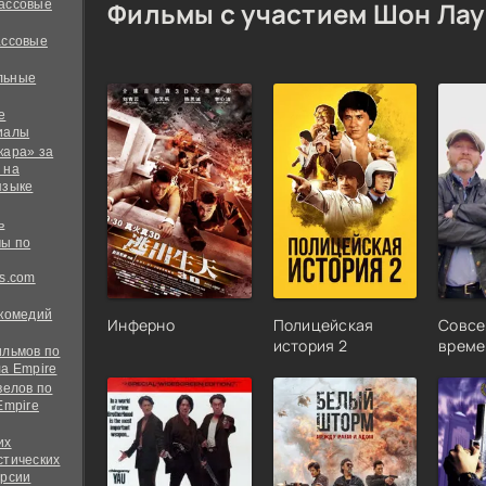
Фильмы с участием Шон Лау
ассовые
ассовые
льные
е
иалы
кара» за
 на
языке
ь
ы по
s.com
 комедий
Инферно
Полицейская
Совсе
история 2
време
ильмов по
а Empire
велов по
Empire
их
стических
ерсии