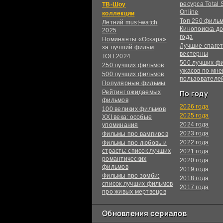
ресурса Total S
ТВ-Шоу
Online
коллекции
Топ 250 филь
Летний must-watch
Кинопоиска до
2025
года
Номинанты «Оскара»
Лучшие спагет
за лучший фильм
вестерны
ТОП 2024
500 лучших ф
250 лучших фильмов
ужасов по мн
500 лучших фильмов
пользователе
Популярные фильмы
Рейтинг ожидаемых
По году
фильмов
2026 года
100 великих фильмов
2025 года
XXI века: особые
2024 года
упоминания
2023 года
Фильмы про вампиров
2022 года
Фильмы про любовь и
страсть: список лучших
2021 года
романтических
2020 года
фильмов
2019 года
Фильмы про зомби:
2018 года
список лучших фильмов
2017 года
про живых мертвецов
Обновления сериалов