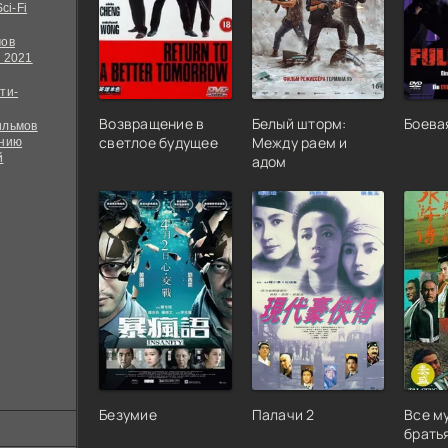
ci-Fi
мов
 2021
ти-
Возвращение в
Белый шторм:
Боева
ильмов
светлое будущее
Между раем и
ению
й
адом
Безумие
Палачи 2
Все м
брать