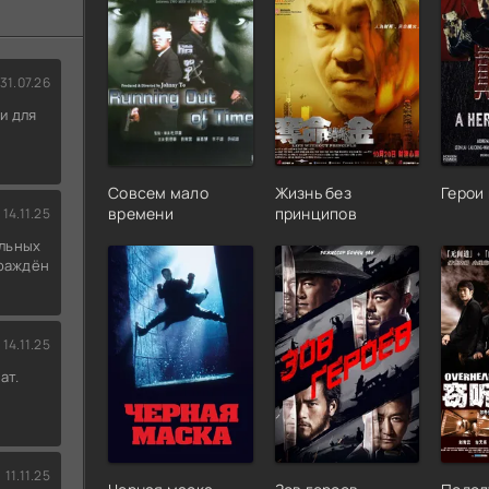
31.07.26
и для
Совсем мало
Жизнь без
Герои
времени
принципов
14.11.25
льных
граждён
14.11.25
ат.
11.11.25