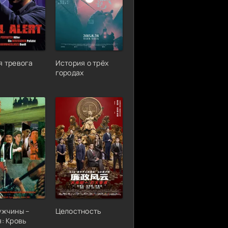
я тревога
История о трёх
городах
ужчины –
Целостность
я: Кровь