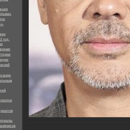
екция
ильма»
ичи
йн-
еки
3 год:
ии
 время
стории
медии
чений
изации
альным
дией
ериалов
ериалов
сериалы
вампиров