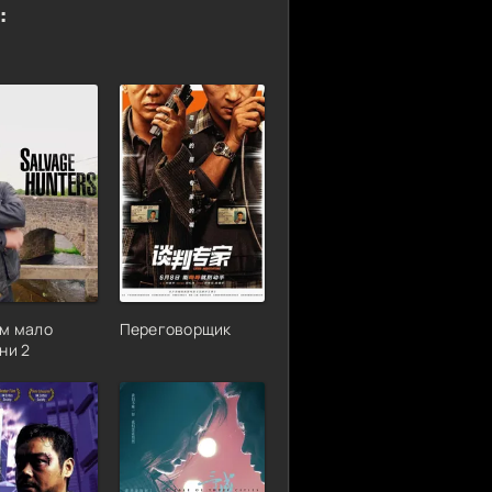
:
м мало
Переговорщик
ни 2