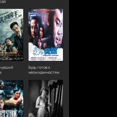
рда
нувший
Будь готов к
а
неожиданностям