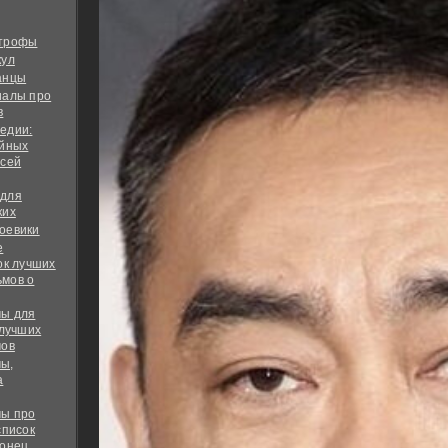
строфы
кул
анцы
иалы про
в
едии:
ийных
всей
 для
ких
оевики
е
ок лучших
мов о
ы для
 лучших
мов
ы,
а
ы про
список
конец