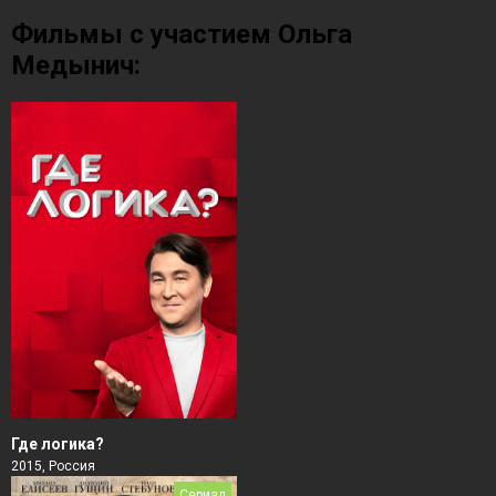
Фильмы с участием Ольга
Медынич:
Где логика?
2015, Россия
Сериал