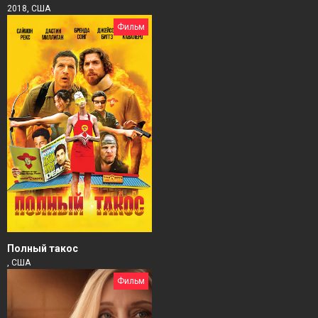
2018, США
Фильм
Полный такос
, США
Фильм