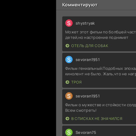
Комментируют
S
shystryak
Может этот фильм по болбшей част
детей,но настроение поднимет
ОТЕЛЬ ДЛЯ СОБАК
S
sevoran1951
Фильм гениальный.Подобных эпоха
кинолент не было. Жаль,что не на
ТРОЯ
S
sevoran1951
Фильм о мужестве и стойкости солд
Всем смотреть!
В СПИСКАХ НЕ ЗНАЧИЛСЯ
S
Sevoran75