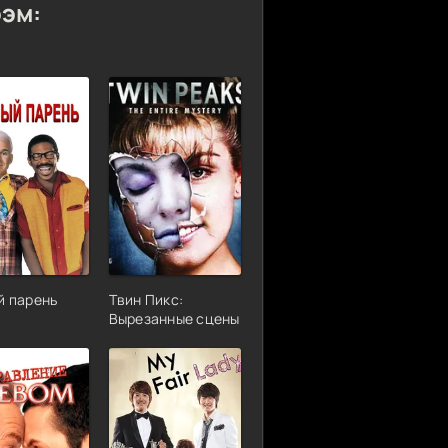
рэм:
й парень
Твин Пикс:
Вырезанные сцены