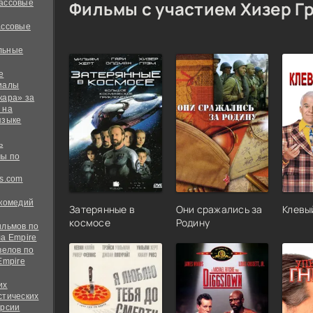
Фильмы с участием Хизер Г
ассовые
ассовые
льные
е
иалы
кара» за
 на
языке
ь
ы по
s.com
 комедий
Затерянные в
Они сражались за
Клевы
космосе
Родину
ильмов по
а Empire
велов по
Empire
их
стических
ерсии