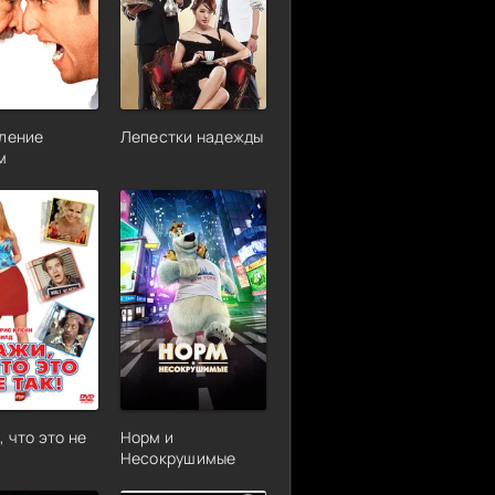
ление
Лепестки надежды
м
 что это не
Норм и
Несокрушимые