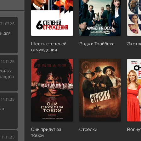
31.07.26
и для
Шесть степеней
Энджи Трайбека
Экстр
отчуждения
14.11.25
льных
граждён
14.11.25
ат.
Они придут за
Стрелки
Йогну
тобой
11.11.25