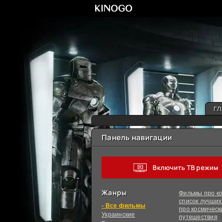
ГЛ
Панель навигации
Включить ТВ режим
Жанры
Фильмы про ко
список лучши
фильмы
про космическ
Украинcкие
путешествия