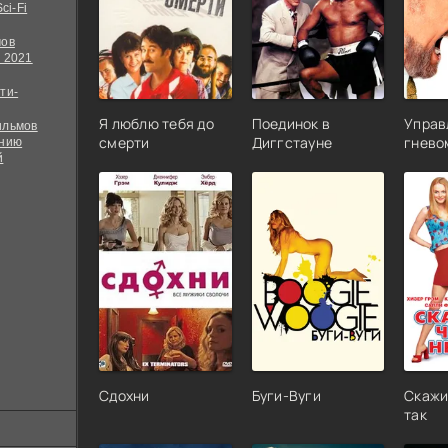
ci-Fi
мов
 2021
ти-
Я люблю тебя до
Поединок в
Управ
ильмов
смерти
Диггстауне
гнево
ению
й
Сдохни
Буги-Вуги
Скажи,
так