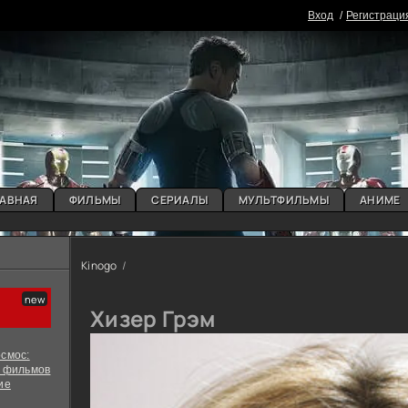
Вxoд
Регистраци
АВНАЯ
ФИЛЬМЫ
СЕРИАЛЫ
МУЛЬТФИЛЬМЫ
АНИМЕ
Kinogo
Хизер Грэм
смос:
х фильмов
ие