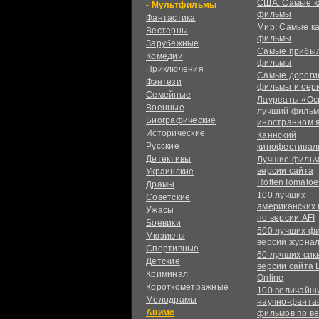
США: Самые к
Мультфильмы
фильмы
Фантастика
Мир: Самые к
Вестерны
фильмы
Зарубежные
Самые прибы
Комедии
фильмы
Приключения
Самые дороги
Фэнтези
фильмы и сер
Семейные
Лауреаты «Ос
Военные
лучший фильм
Биографические
иностранном 
Исторические
Каннский
Русские
кинофестивал
Детективы
Лучшие фильм
версии сайта
Украинские
RottenTomatoe
Драмы
100 лучших
Советские
американских
Ужасы
по версии AFI
Боевики
500 лучших ф
Мюзиклы
версии журнал
Спортивные
60 лучших сик
Детские
версии сайта 
Криминал
Online
Короткометражные
100 величайш
Мелодрамы
научно-фанта
Аниме
фильмов по в