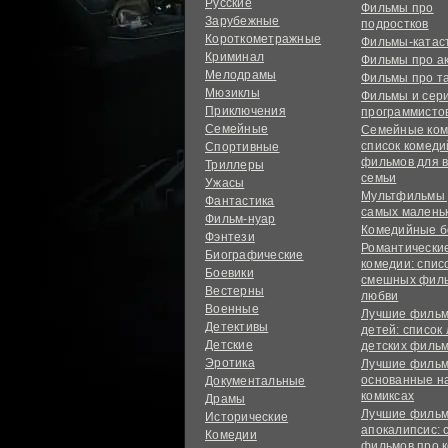
Русские
Фильмы про
Зарубежные
подростков
Короткометражные
Фильмы-ката
Криминал
Фильмы про а
Мелодрамы
Фильмы про т
Мюзиклы
Фильмы и сер
Приключения
программисто
Семейные
Семейные ком
список комед
Спортивные
фильмов для 
Триллеры
семьи
Ужасы
Мультфильмы
Фантастика
самых малень
Фильм-нуар
Комедийные б
Фэнтези
Романтически
Биографические
комедии: спис
Боевики
смешных филь
Вестерны
любви
Военные
Лучшие фильм
Детективы
детей: список
Детские
детских филь
Эротика
Лучшие фильм
основанные н
Документальные
комиксах
Драмы
Лучшие фильм
Исторические
апокалипсис: 
Комедии
фильмов про 