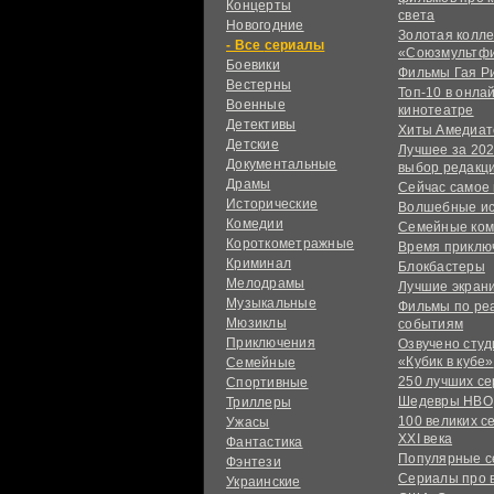
Концерты
света
Новогодние
Золотая колл
сериалы
«Союзмультф
Боевики
Фильмы Гая Р
Вестерны
Топ-10 в онла
Военные
кинотеатре
Детективы
Хиты Амедиат
Детские
Лучшее за 202
Документальные
выбор редакц
Драмы
Сейчас самое
Исторические
Волшебные и
Комедии
Семейные ко
Короткометражные
Время приклю
Криминал
Блокбастеры
Мелодрамы
Лучшие экран
Музыкальные
Фильмы по ре
Мюзиклы
событиям
Приключения
Озвучено сту
«Кубик в кубе»
Семейные
250 лучших с
Спортивные
Шедевры HBO
Триллеры
100 великих с
Ужасы
XXI века
Фантастика
Популярные 
Фэнтези
Сериалы про 
Украинcкие