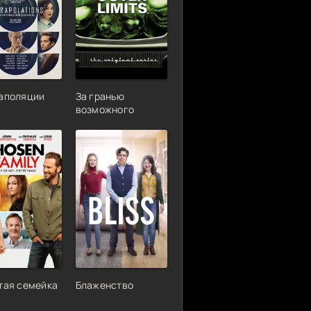
аполяции
За гранью
возможного
тая семейка
Блаженство