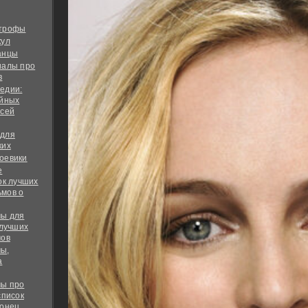
строфы
кул
анцы
иалы про
в
едии:
ийных
всей
 для
ких
оевики
е
ок лучших
мов о
ы для
 лучших
мов
ы,
а
ы про
список
конец