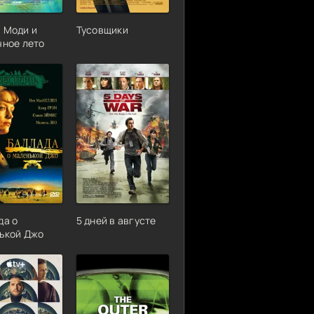
 Моди и
Тусовщики
чное лето
да о
5 дней в августе
ькой Джо