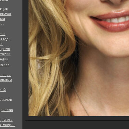
екция
ильма»
ичи
йн-
еки
3 год:
ии
 время
стории
медии
чений
изации
альным
дией
ериалов
ериалов
сериалы
вампиров