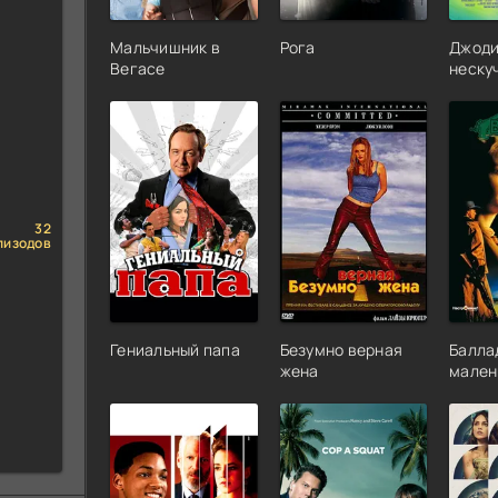
Мальчишник в
Рога
Джоди
Вегасе
неску
32
пизодов
Гениальный папа
Безумно верная
Балла
жена
мален