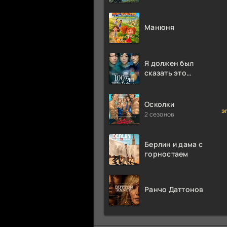
Аттенборо
Манюня
Я должен был
сказать это
миллион раз
Осколки
э
2 сезонов
Берлин и дама с
горностаем
Ранчо Даттонов