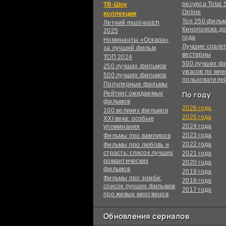
ресурса Total S
ТВ-Шоу
Online
коллекции
Топ 250 филь
Летний must-watch
Кинопоиска до
2025
года
Номинанты «Оскара»
Лучшие спагет
за лучший фильм
вестерны
ТОП 2024
500 лучших ф
250 лучших фильмов
ужасов по мн
500 лучших фильмов
пользователе
Популярные фильмы
Рейтинг ожидаемых
По году
фильмов
2026 года
100 великих фильмов
2025 года
XXI века: особые
2024 года
упоминания
2023 года
Фильмы про вампиров
2022 года
Фильмы про любовь и
страсть: список лучших
2021 года
романтических
2020 года
фильмов
2019 года
Фильмы про зомби:
2018 года
список лучших фильмов
2017 года
про живых мертвецов
Обновления сериалов