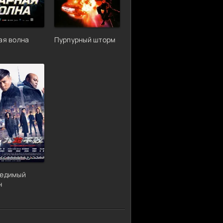
ая волна
Пурпурный шторм
едимый
н