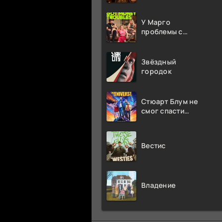
У Марго
проблемы с
деньгами
Звёздный
городок
Стюарт Блум не
смог спасти
вселенную
Вестис
Владение