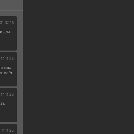
31.07.26
и для
14.11.25
льных
граждён
14.11.25
ат.
11.11.25