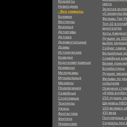
Концерты
света
Новогодние
Золотая колл
сериалы
«Союзмультф
Боевики
Фильмы Гая Р
Вестерны
Топ-10 в онла
Военные
кинотеатре
Детективы
Хиты Амедиат
Детские
Лучшее за 202
Документальные
выбор редакц
Драмы
Сейчас самое
Исторические
Волшебные и
Комедии
Семейные ко
Короткометражные
Время приклю
Криминал
Блокбастеры
Мелодрамы
Лучшие экран
Музыкальные
Фильмы по ре
Мюзиклы
событиям
Приключения
Озвучено сту
«Кубик в кубе»
Семейные
250 лучших с
Спортивные
Шедевры HBO
Триллеры
100 великих с
Ужасы
XXI века
Фантастика
Популярные 
Фэнтези
Сериалы про 
Украинcкие