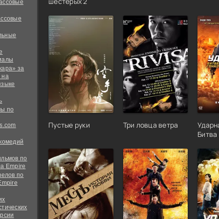
шестерых 2
ассовые
ассовые
льные
е
иалы
кара» за
 на
языке
ь
ы по
Пустые руки
Три ловца ветра
Ударн
s.com
Битва 
 комедий
ильмов по
а Empire
велов по
Empire
их
стических
ерсии