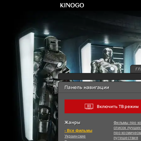
ГЛ
Панель навигации
Включить ТВ режим
Жанры
Фильмы про ко
список лучши
фильмы
про космическ
Украинcкие
путешествия