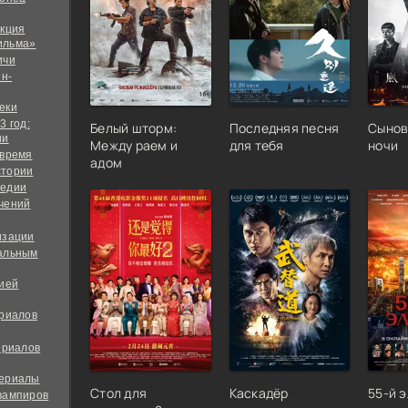
екция
ильма»
ичи
йн-
еки
3 год:
Белый шторм:
Последняя песня
Сынов
ии
Между раем и
для тебя
ночи
 время
адом
стории
медии
чений
изации
альным
дией
ериалов
ериалов
сериалы
Стол для
Каскадёр
55-й 
вампиров