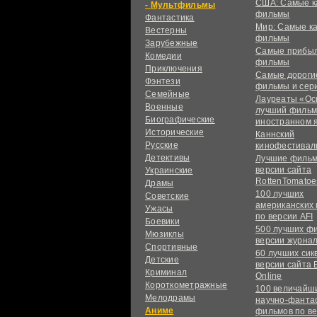
США: Самые к
Мультфильмы
фильмы
Фантастика
Мир: Самые к
Вестерны
фильмы
Зарубежные
Самые прибы
Комедии
фильмы
Приключения
Самые дороги
Фэнтези
фильмы и сер
Семейные
Лауреаты «Ос
Военные
лучший фильм
Биографические
иностранном 
Исторические
Каннский
Русские
кинофестивал
Детективы
Лучшие фильм
версии сайта
Украинские
RottenTomatoe
Драмы
100 лучших
Советские
американских
Ужасы
по версии AFI
Боевики
500 лучших ф
Мюзиклы
версии журнал
Спортивные
60 лучших сик
Детские
версии сайта 
Криминал
Online
Короткометражные
100 величайш
Мелодрамы
научно-фанта
Аниме
фильмов по в