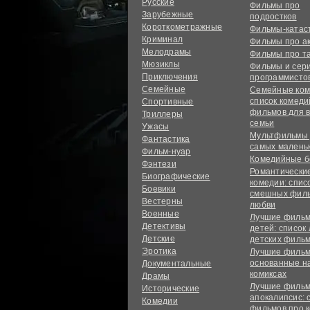
Русские
Фильмы про
Зарубежные
подростков
Короткометражные
Фильмы-ката
Криминал
Фильмы про а
Мелодрамы
Фильмы про т
Мюзиклы
Фильмы и сер
Приключения
программисто
Семейные
Семейные ком
список комед
Спортивные
фильмов для 
Триллеры
семьи
Ужасы
Мультфильмы
Фантастика
самых малень
Фильм-нуар
Комедийные б
Фэнтези
Романтически
Биографические
комедии: спис
Боевики
смешных филь
Вестерны
любви
Военные
Лучшие фильм
Детективы
детей: список
Детские
детских филь
Эротика
Лучшие фильм
основанные н
Документальные
комиксах
Драмы
Лучшие фильм
Исторические
апокалипсис: 
Комедии
фильмов про 