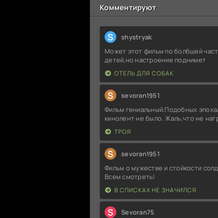
Комментируют
S
shystryak
Может этот фильм по болбшей част
детей,но настроение поднимет
ОТЕЛЬ ДЛЯ СОБАК
S
sevoran1951
Фильм гениальный.Подобных эпоха
кинолент не было. Жаль,что не на
ТРОЯ
S
sevoran1951
Фильм о мужестве и стойкости солд
Всем смотреть!
В СПИСКАХ НЕ ЗНАЧИЛСЯ
S
Sevoran75