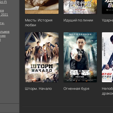
ci-Fi
мов
 2021
Месть: История
Идущий по линии
Ударн
ти-
любви
ильмов
ению
й
Шторм. Начало
Огненная буря
Непоб
драко