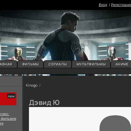
Вxoд
Регистраци
АВНАЯ
ФИЛЬМЫ
СЕРИАЛЫ
МУЛЬТФИЛЬМЫ
АНИМЕ
Kinogo
Дэвид Ю
смос:
х фильмов
ие