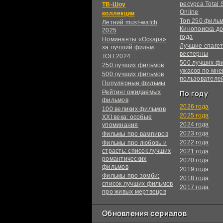
ресурса Total S
ТВ-Шоу
Online
коллекции
Топ 250 филь
Летний must-watch
Кинопоиска до
2025
года
Номинанты «Оскара»
Лучшие спагет
за лучший фильм
вестерны
ТОП 2024
500 лучших ф
250 лучших фильмов
ужасов по мн
500 лучших фильмов
пользователе
Популярные фильмы
Рейтинг ожидаемых
По году
фильмов
2026 года
100 великих фильмов
2025 года
XXI века: особые
2024 года
упоминания
2023 года
Фильмы про вампиров
2022 года
Фильмы про любовь и
страсть: список лучших
2021 года
романтических
2020 года
фильмов
2019 года
Фильмы про зомби:
2018 года
список лучших фильмов
2017 года
про живых мертвецов
Обновления сериалов