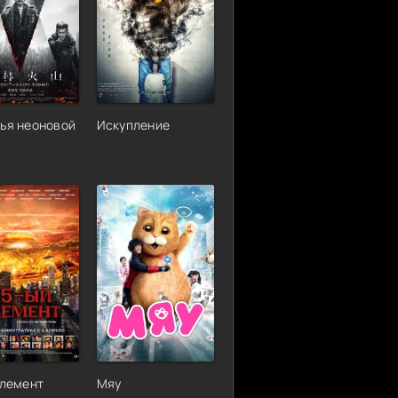
ья неоновой
Искупление
элемент
Мяу