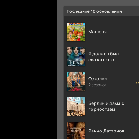
Последние 10 обновлений
Манюня
Я должен был
сказать это
миллион раз
Осколки
э
2 сезонов
Берлин и дама с
горностаем
Ранчо Даттонов