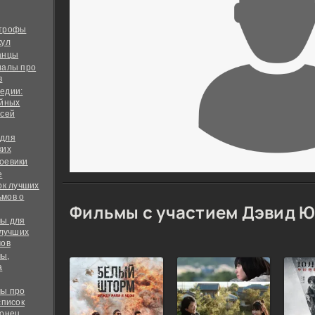
строфы
кул
анцы
иалы про
в
едии:
ийных
всей
 для
ких
оевики
е
ок лучших
мов о
Фильмы с участием Дэвид Ю
ы для
 лучших
мов
ы,
а
ы про
список
конец