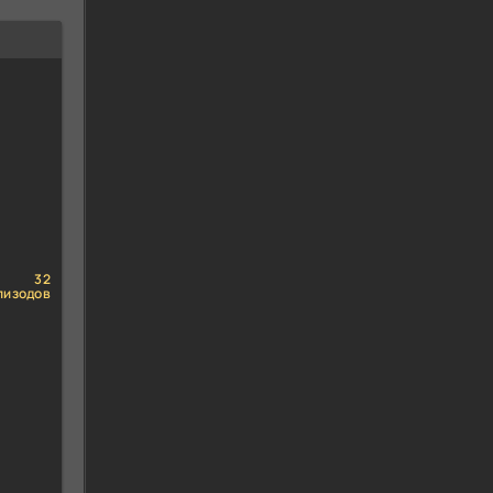
32
пизодов