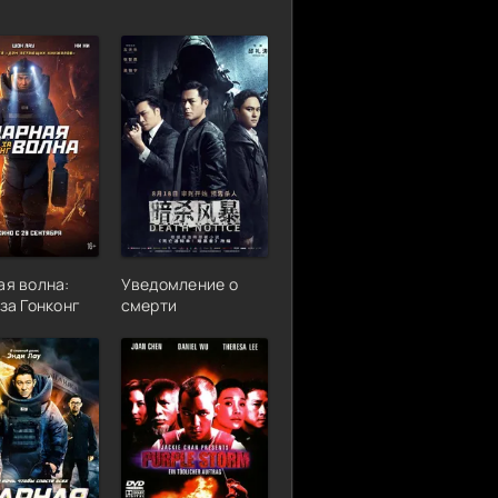
ая волна:
Уведомление о
за Гонконг
смерти