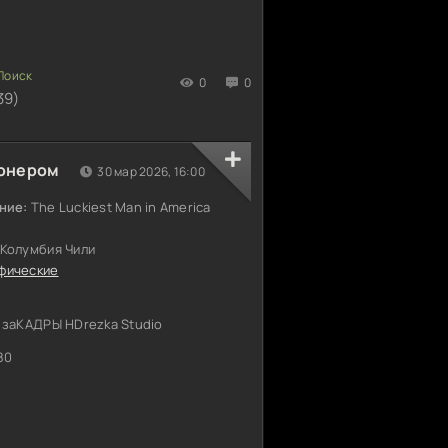
0
0
39)
ионером
30 мар 2026, 16:00
ние:
The Luckiest Man in America
Колумбия Чили
фические
 заКАДРЫ HDrezka Studio
80