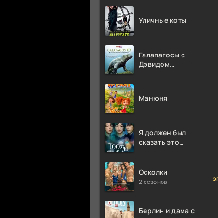
Уличные коты
Галапагосы с
Дэвидом
Аттенборо
Манюня
Я должен был
сказать это
миллион раз
Осколки
э
2 сезонов
Берлин и дама с