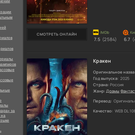
чений
изации
альным
дией
СМОТРЕТЬ ОНЛАЙН
ериалов
7.5
(2584)
6.7
(
ериалов
сериалы
Кракен
вампиров
ассовые
Оригинальное назва
Год выпуска:
2025
ассовые
Страна:
Россия
льные
Жанр:
Драмы
Фантас
Перевод:
Оригиналь
е
иалы
Качество:
WEB DL 10
кара» за
 на
языке
ь