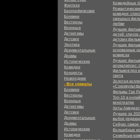
Комедийные б
Фэнтези
Романтически
Биографические
комедии: спис
Боевики
смешных филь
Вестерны
любви
Военные
Лучшие фильм
Детективы
детей: список
Детские
детских филь
Эротика
Лучшие фильм
основанные н
Документальные
комиксах
Драмы
Лучшие фильм
Исторические
апокалипсис: 
Комедии
фильмов про 
Концерты
света
Новогодние
Золотая колл
сериалы
«Союзмультф
Боевики
Фильмы Гая Р
Вестерны
Топ-10 в онла
Военные
кинотеатре
Детективы
Хиты Амедиат
Детские
Лучшее за 202
Документальные
выбор редакц
Драмы
Сейчас самое
Исторические
Волшебные и
Комедии
Семейные ко