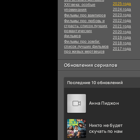
2025 года
XXI века: особые
2024 года
упоминания
2023 года
Фильмы про вампиров
2022 года
Фильмы про любовь и
страсть: список лучших
2021 года
романтических
2020 года
фильмов
2019 года
Фильмы про зомби:
2018 года
список лучших фильмов
2017 года
про живых мертвецов
Обновления сериалов
Последние 10 обновлений
Анна Пиджон
Никто не будет
скучать по нам