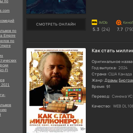
ы по
s.com
 комедий
СМОТРЕТЬ ОНЛАЙН
5.3
(24)
7.7
(79
ильмов по
а Empire
велов по
Empire
Как стать милл
их
стических
Оригинальное назва
ерсии
Год выпуска:
2024
ci-Fi
Страна:
США Канада 
Жанр:
Драмы
Биогра
мов
 2021
Время: 91
ти-
Перевод:
Синема УС
ильмов
Качество:
WEB DL 10
ению
й