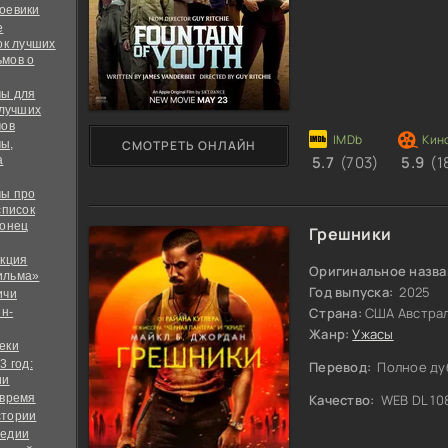
оевики
е
ок лучших
мов о
ы для
 лучших
мов
ы,
СМОТРЕТЬ ОНЛАЙН
5.7
(703)
5.9
(1
а
ы про
список
конец
Грешники
екция
Оригинальное назва
ильма»
Год выпуска:
2025
ичи
Страна:
США Австрал
йн-
Жанр:
Ужасы
еки
3 год:
Перевод:
Полное ду
ии
 время
Качество:
WEB DL 10
стории
медии