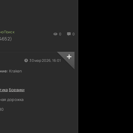
0
0
4652)
30 мар 2026, 16:01
ние:
Kraken
тика
Боевики
ная дорожка
80