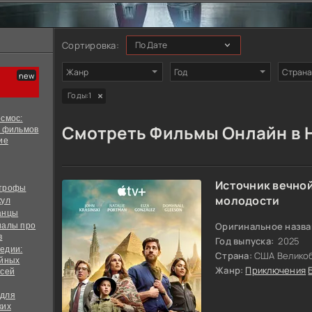
Сортировка:
Жанр
Год
Страна
Годы:
1
смос:
Смотреть Фильмы Онлайн в 
х фильмов
ие
Источник вечно
строфы
молодости
кул
анцы
Оригинальное назва
иалы про
в
Год выпуска:
2025
едии:
Страна:
США Велико
ийных
Жанр:
Приключения
всей
 для
ких