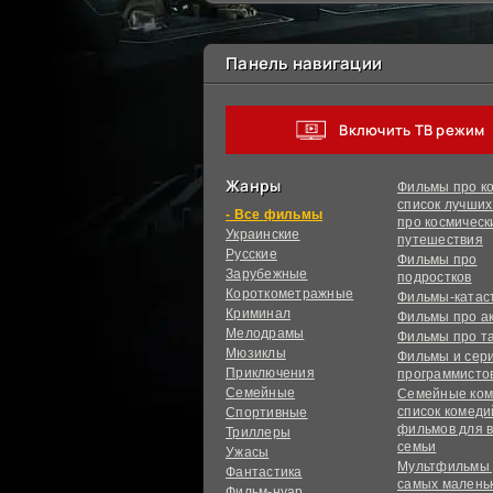
Панель навигации
Включить ТВ режим
Жанры
Фильмы про ко
список лучши
фильмы
про космическ
Украинcкие
путешествия
Русские
Фильмы про
Зарубежные
подростков
Короткометражные
Фильмы-ката
Криминал
Фильмы про а
Мелодрамы
Фильмы про т
Мюзиклы
Фильмы и сер
Приключения
программисто
Семейные
Семейные ком
список комед
Спортивные
фильмов для 
Триллеры
семьи
Ужасы
Мультфильмы
Фантастика
самых малень
Фильм-нуар