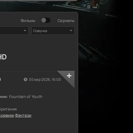
Фильмы
Сериалы
Озвучка
HD
й
30 мар 2026, 16:00
ние:
Fountain of Youth
британия
Боевики
Фэнтези