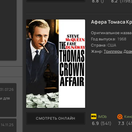
8.8
()
8.2
(1198
Афера Томаса К
Оригинальное назва
Год выпуска:
1968
Страна:
США
Жанр:
Триллеры
Дра
31.07.26
и для
СМОТРЕТЬ ОНЛАЙН
6.9
(541)
7.3
(4
14.11.25