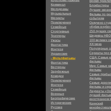
Короткометражные
Время приклю
Криминал
Блокбастеры
Мелодрамы
Лучшие экран
Музыкальные
Фильмы по ре
Мюзиклы
событиям
Приключения
Озвучено сту
«Кубик в кубе»
Семейные
250 лучших с
Спортивные
Шедевры HBO
Триллеры
100 великих с
Ужасы
XXI века
Фантастика
Популярные 
Фэнтези
Сериалы про 
Украинcкие
США: Самые к
Мультфильмы
фильмы
Фантастика
Мир: Самые к
Вестерны
фильмы
Зарубежные
Самые прибы
Комедии
фильмы
Приключения
Самые дороги
Фэнтези
фильмы и сер
Семейные
Лауреаты «Ос
Военные
лучший фильм
Биографические
иностранном 
Исторические
Каннский
Русские
кинофестивал