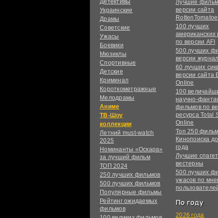
Детективы
Лучшие фильм
версии сайта
Украинские
RottenTomatoe
Драмы
100 лучших
Советские
американских
Ужасы
по версии AFI
Боевики
500 лучших ф
Мюзиклы
версии журнал
Спортивные
60 лучших сик
Детские
версии сайта 
Криминал
Online
Короткометражные
100 величайш
Мелодрамы
научно-фанта
Аниме
фильмов по в
ресурса Total S
ТВ-Шоу
Online
коллекции
Топ 250 филь
Летний must-watch
Кинопоиска до
2025
года
Номинанты «Оскара»
Лучшие спагет
за лучший фильм
вестерны
ТОП 2024
500 лучших ф
250 лучших фильмов
ужасов по мн
500 лучших фильмов
пользователе
Популярные фильмы
Рейтинг ожидаемых
По году
фильмов
2026 года
100 великих фильмов