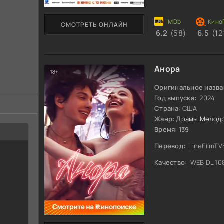
СМОТРЕТЬ ОНЛАЙН
6.2
(58)
6.5
(12
Анора
Оригинальное назва
Год выпуска:
2024
Страна:
США
Жанр:
Драмы
Мелод
Время: 139
Перевод:
LineFilmT
Качество:
WEB DL 10