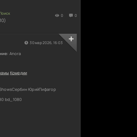
0
0
10)
30 мар 2026, 16:03
ние:
Anora
рамы
Комедии
VShowsСербин ЮрийПифагор
80 bd_1080