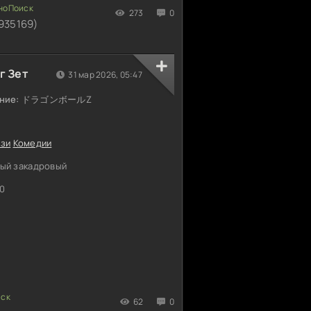
273
0
935169)
г Зет
31 мар 2026, 05:47
ние:
ドラゴンボールZ
зи
Комедии
ый закадровый
0
62
0