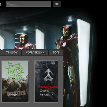
OK
я
ТВ-ШОУ
КОЛЛЕКЦИИ
ТОП
Очень
Живая
Вестис
страшное
ярость
кино