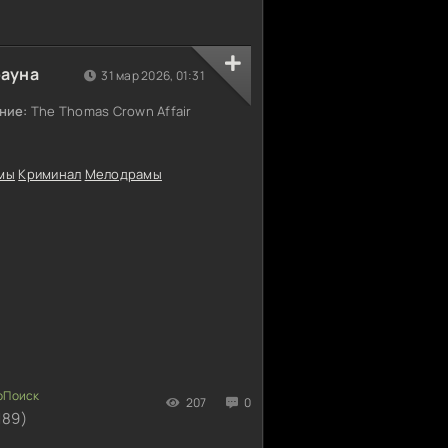
)
рауна
31 мар 2026, 01:31
ние:
The Thomas Crown Affair
мы
Криминал
Мелодрамы
207
0
189)