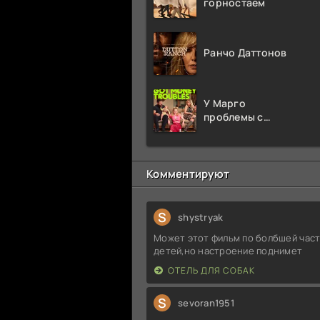
горностаем
Ранчо Даттонов
У Марго
проблемы с
деньгами
Комментируют
S
shystryak
Может этот фильм по болбшей част
детей,но настроение поднимет
ОТЕЛЬ ДЛЯ СОБАК
S
sevoran1951