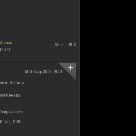
0
0
8431)
30 мар 2026, 16:01
ние:
Sinners
ия Канада
блирование
80 bd_1080