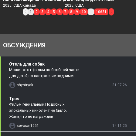
2025, США Канада
2025, США
1
2
3
4
5
6
7
8
9
10
...
10631
ОБСУЖДЕНИЯ
Отель для собак
Может этот фильм по болбшей части
для детей,но настроение поднимет
shystryak
31.07.26
Троя
Фильм гениальный.Подобных
эпохальных кинолент не было.
Жаль,что не награждён
sevoran1951
14.11.25